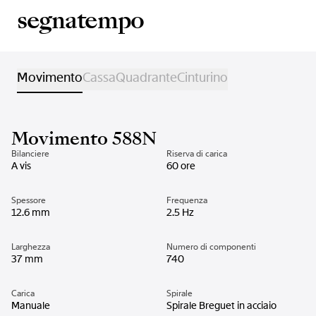
segnatempo
Movimento
Cassa
Quadrante
Cinturino
Movimento 588N
Bilanciere
Riserva di carica
A vis
60 ore
Spessore
Frequenza
12.6 mm
2.5 Hz
Larghezza
Numero di componenti
37 mm
740
Carica
Spirale
Manuale
Spirale Breguet in acciaio