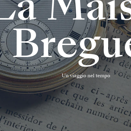
L
a
M
a
i
B
r
e
g
u
U
n
v
i
a
g
g
i
o
n
e
l
t
e
m
p
o