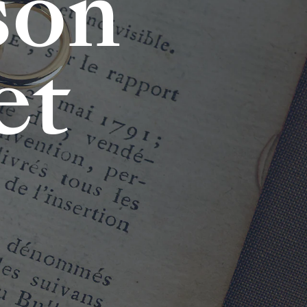
s
o
n
e
t