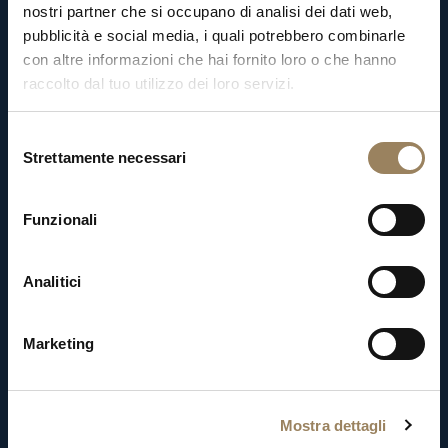
e
CEO
della
Maison,
Breguet
è
la
nostri partner che si occupano di analisi dei dati web,
quindicesima
azienda
a
unirsi
a
Swatch
pubblicità e social media, i quali potrebbero combinarle
Group.
Profondamente
devoto
al
marchio,
con altre informazioni che hai fornito loro o che hanno
raccolto dal tuo utilizzo dei loro servizi.
Hayek
dispiega
tutte
le
risorse
umane
e
finanziarie
necessarie
per
restituire
alla
Selezione
Maison
l’antico
splendore,
riportandola
sulla
Strettamente necessari
del
vetta
dell’Alta
Orologeria.
consenso
Funzionali
Analitici
Marketing
Mostra dettagli