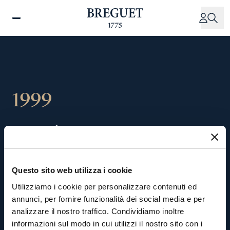
Salta
al
contenuto
principale
1999
Vendita
del
gruppo
orologiero
Breguet
a
Questo sito web utilizza i cookie
Swatch
Group
Utilizziamo i cookie per personalizzare contenuti ed
annunci, per fornire funzionalità dei social media e per
analizzare il nostro traffico. Condividiamo inoltre
Sotto
la
guida
di
Nicolas
G.
Hayek,
Presidente
informazioni sul modo in cui utilizzi il nostro sito con i