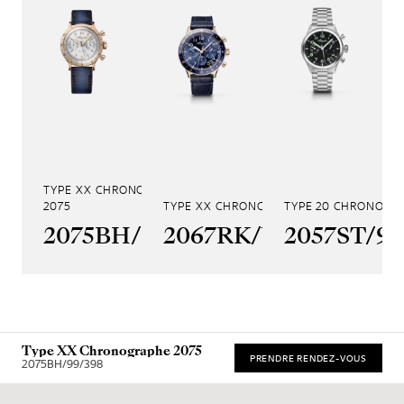
TYPE XX CHRONOGRAPHE
2075
TYPE XX CHRONOGRAPHE 2067
TYPE 20 CHRONOGR
2075BH/G9/398
2067RK/Y9/9WU
2057ST/9
Type XX Chronographe 2075
PRENDRE RENDEZ-VOUS
2075BH/99/398
Prix de vente recommandé (TVA incl.)