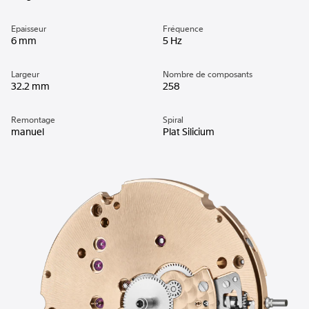
Epaisseur
Fréquence
6 mm
5 Hz
Largeur
Nombre de composants
32.2 mm
258
Remontage
Spiral
manuel
Plat Silicium