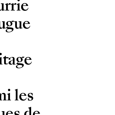
urrie
jugue
itage
i les
ues de