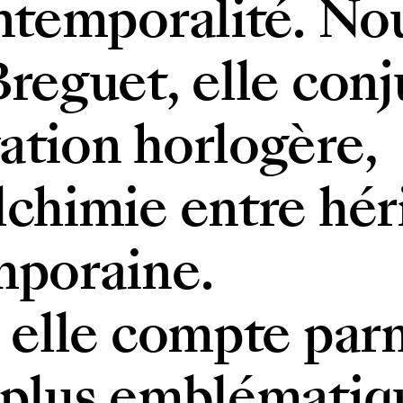
intemporalité. No
Breguet, elle con
ation horlogère,
lchimie entre hér
mporaine.
, elle compte parm
 plus emblématiq