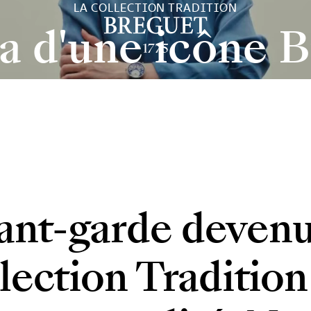
LA COLLECTION TRADITION
a d'une icône 
vant-garde deven
llection Tradition