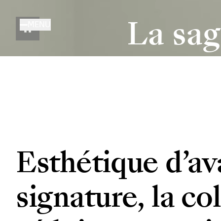
Aller
au
La sag
MENU
contenu
principal
Esthétique d’a
signature, la co