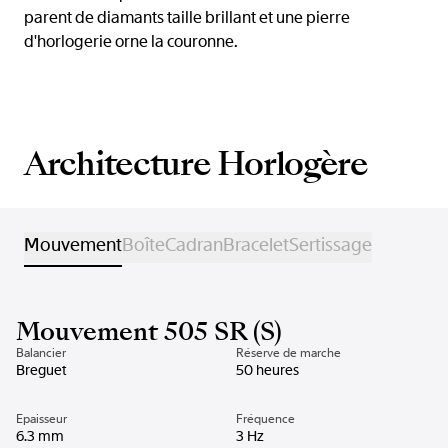
parent de diamants taille brillant et une pierre
d'horlogerie orne la couronne.
Architecture Horlogère
Mouvement
Boîte
Cadran
Bracelet
Sertissage
Mouvement 505 SR (S)
Balancier
Réserve de marche
Breguet
50 heures
Epaisseur
Fréquence
6.3 mm
3 Hz