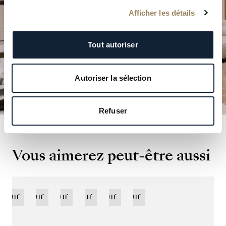
Afficher les détails
PLANIFIER VOTRE VISITE
Tout autoriser
Autoriser la sélection
Refuser
Vous aimerez peut-être aussi
EAUTÉ
NOUVEAUTÉ
NOUVEAUTÉ
NOUVEAUTÉ
EDITION
NOUVEAUTÉ
NOUVEAUTÉ
LIMITÉE