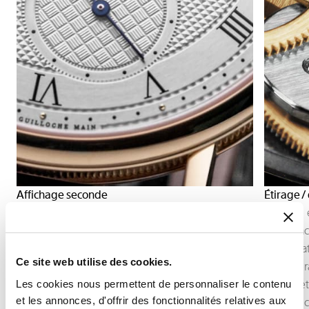
Affichage seconde
Étirage /
L’affichage de la seconde permet de suivre avec
L’étirage
précision l’écoulement du temps.
les surfa
Selon la construction du mouvement, il peut
de la mat
Ce site web utilise des cookies.
prendre la forme d’une seconde centrale ou
Ces opéra
d’une petite seconde décentrée, intégrée à
planes et
Les cookies nous permettent de personnaliser le contenu
et les annonces, d'offrir des fonctionnalités relatives aux
l’architecture du cadran.
visuelle