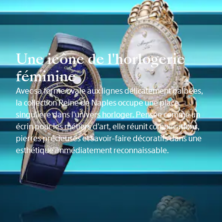
Une icône de l'horlogerie
féminine
Avec sa forme ovale aux lignes délicatement galbées,
la collection Reine de Naples occupe une place
singulière dans l'univers horloger. Pensée comme un
écrin pour les métiers d'art, elle réunit complications,
pierres précieuses et savoir-faire décoratifs dans une
esthétique immédiatement reconnaissable.