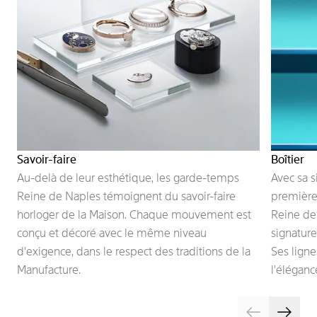
Savoir-faire
Boîtier
Au-delà de leur esthétique, les garde-temps
Avec sa s
Reine de Naples témoignent du savoir-faire
première 
horloger de la Maison. Chaque mouvement est
Reine de
conçu et décoré avec le même niveau
signature
d'exigence, dans le respect des traditions de la
Ses lign
Manufacture.
l'éléganc