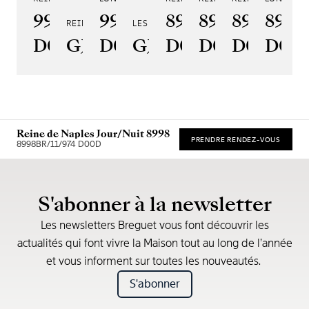
9915BB/58/964
9935BH/4Y/J40
8925BH/5W/J40
8918BB/5D/
8938BB/
8908
8
REINE DE NAPLES PERLES IMPÉRIALES
LES JARDINS DU PETIT TRIANON
D0
GJ29BH89254DD5J4
D0
GJE25BH20.8985DB
D0
D0
D0
D00
Reine de Naples Jour/Nuit 8998
PRENDRE RENDEZ-VOUS
8998BR/11/974 D00D
Prix de vente recommandé (TVA incl.)
S'abonner à la newsletter
Les newsletters Breguet vous font découvrir les
actualités qui font vivre la Maison tout au long de l’année
et vous informent sur toutes les nouveautés.
S'abonner