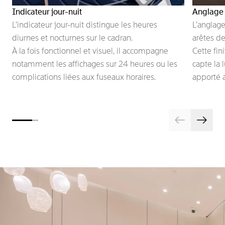
Indicateur jour-nuit
Anglage
L’indicateur jour-nuit distingue les heures
L’anglage
diurnes et nocturnes sur le cadran.
arêtes d
À la fois fonctionnel et visuel, il accompagne
Cette fin
notamment les affichages sur 24 heures ou les
capte la 
complications liées aux fuseaux horaires.
apporté 