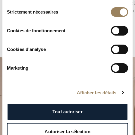
apporté aux moindres détails.
planes et
Sélection
visuelle
Strictement nécessaires
du
consentement
Cookies de fonctionnement
Cookies d'analyse
Marketing
Afficher les détails
Planifiez votre moment
Tout autoriser
d’exception
Autoriser la sélection
Explorez nos créations horlogères dans l’une de nos