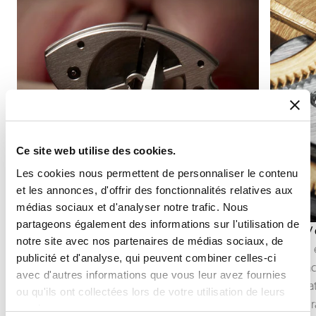
Ce site web utilise des cookies.
Les cookies nous permettent de personnaliser le contenu
et les annonces, d'offrir des fonctionnalités relatives aux
médias sociaux et d'analyser notre trafic. Nous
partageons également des informations sur l'utilisation de
Anglage
Étirage /
notre site avec nos partenaires de médias sociaux, de
L’anglage consiste à chanfreiner puis polir les
L’étirage
publicité et d'analyse, qui peuvent combiner celles-ci
arêtes des composants du mouvement.
les surfa
avec d'autres informations que vous leur avez fournies
Cette finition souligne les contours des pièces,
de la mat
ou qu'ils ont collectées lors de votre utilisation de leurs
capte la lumière et révèle la précision du travail
Ces opéra
services.