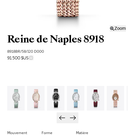
Zoom
Reine de Naples 8918
8918BR/58/J20 D000
91 500 $US
Mouvement
Forme
Matière