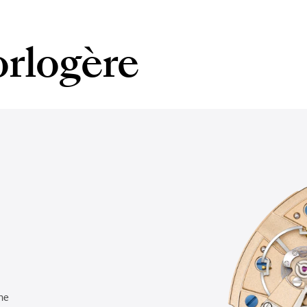
orlogère
he