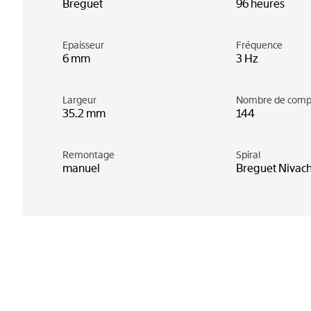
Breguet
96 heures
Epaisseur
Fréquence
6 mm
3 Hz
Largeur
Nombre de comp
35.2 mm
144
Remontage
Spiral
manuel
Breguet Nivac