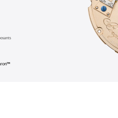
osants
hron™