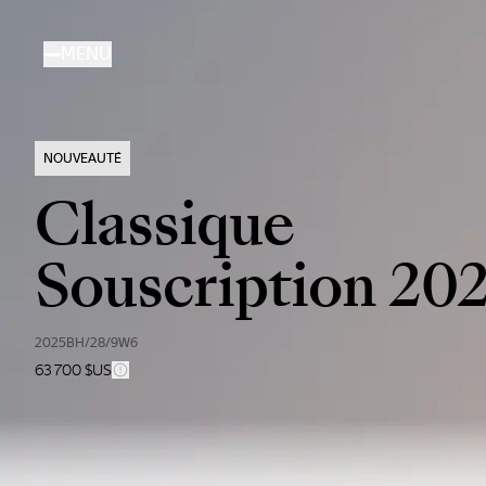
Aller
au
MENU
contenu
principal
NOUVEAUTÉ
Classique
Souscription 20
2025BH/28/9W6
63 700 $US