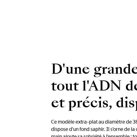
D'une grande 
tout l'ADN de
et précis, d
Ce modèle extra-plat au diamètre de 38m
dispose d'un fond saphir. Il s'orne de la
main ajoute sa sobriété à l'ensemble : t