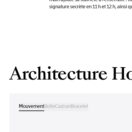
signature secrète en 11 h et 12 h, ainsi qu
Architecture H
Mouvement
Boîte
Cadran
Bracelet