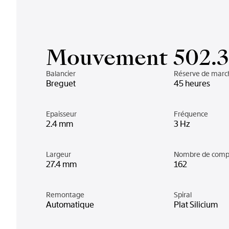
Mouvement 502.3
Balancier
Réserve de marc
Breguet
45 heures
Epaisseur
Fréquence
2.4 mm
3 Hz
Largeur
Nombre de comp
27.4 mm
162
Remontage
Spiral
Automatique
Plat Silicium