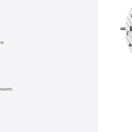
he
osants