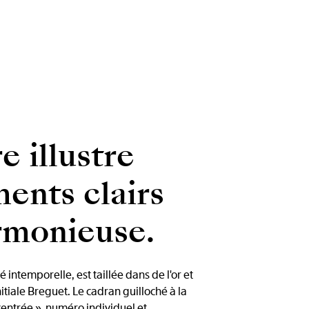
e illustre
ments clairs
armonieuse.
ntemporelle, est taillée dans de l'or et
itiale Breguet. Le cadran guilloché à la
centrée », numéro individuel et