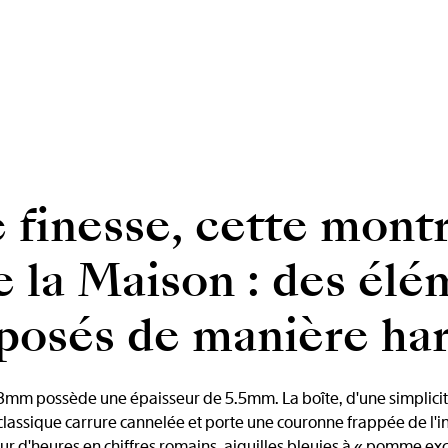
finesse, cette montr
 la Maison : des élé
isposés de manière h
m possède une épaisseur de 5.5mm. La boîte, d'une simplicité i
 classique carrure cannelée et porte une couronne frappée de l'in
our d'heures en chiffres romains, aiguilles bleuies à « pomme ex