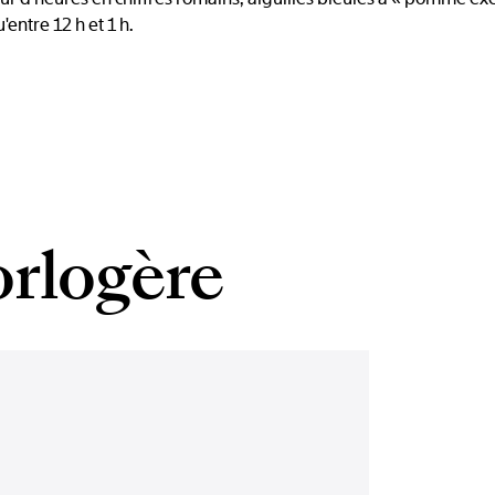
'entre 12 h et 1 h.
orlogère