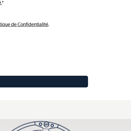
é
.*
tique de Confidentialité
.