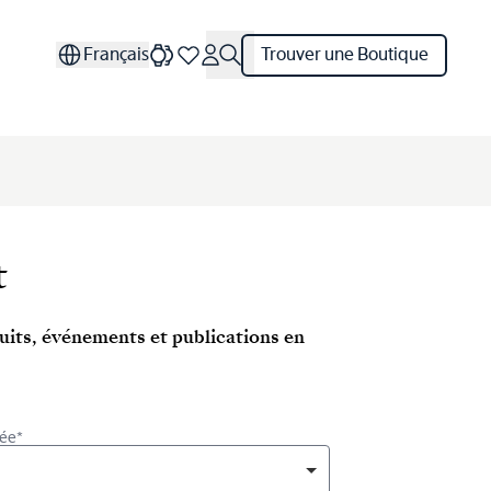
Français
Trouver une Boutique
t
uits, événements et publications en
rée*