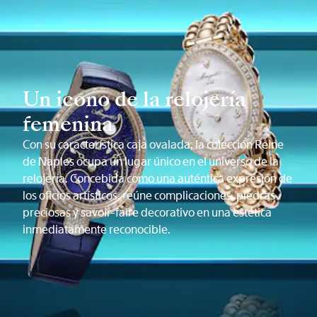
Un icono de la relojería
femenina
Con su característica caja ovalada, la colección Reine
de Naples ocupa un lugar único en el universo de la
relojería. Concebida como una auténtica expresión de
los oficios artísticos, reúne complicaciones, piedras
preciosas y savoir-faire decorativo en una estética
inmediatamente reconocible.