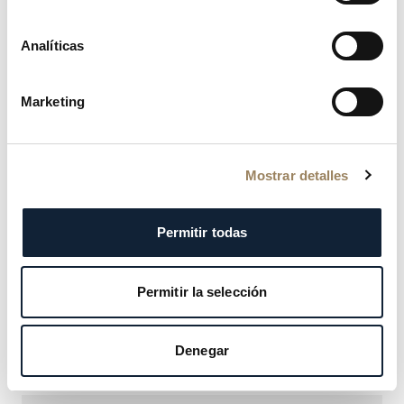
NOUVEAUTÉ
Analíticas
Marketing
Mostrar detalles
Permitir todas
Permitir la selección
REINE DE NAPLES
9935BH/4Y/964 D0
Denegar