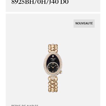
8925BH/0H/J40 D0
NOUVEAUTÉ