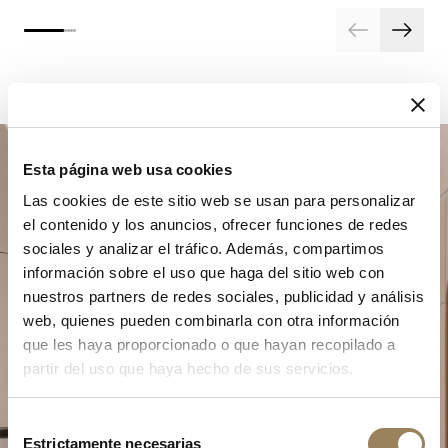
Esta página web usa cookies
Las cookies de este sitio web se usan para personalizar
el contenido y los anuncios, ofrecer funciones de redes
sociales y analizar el tráfico. Además, compartimos
información sobre el uso que haga del sitio web con
nuestros partners de redes sociales, publicidad y análisis
Planifique su momento de
web, quienes pueden combinarla con otra información
excepción
que les haya proporcionado o que hayan recopilado a
partir del uso que haya hecho de sus servicios.
Explore nuestras creaciones relojeras en una de
nuestras boutiques.
Selección
Estrictamente necesarias
de