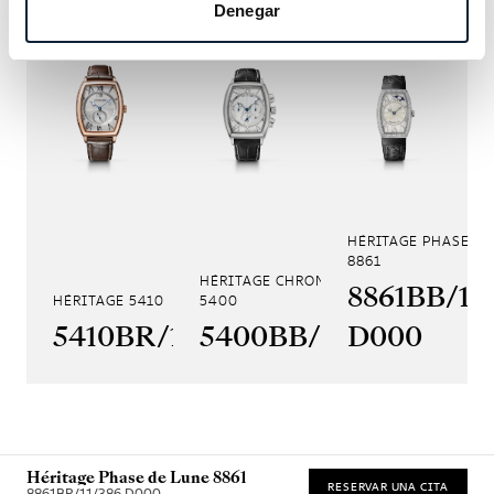
Denegar
HÉRITAGE PHASE DE
8861
HÉRITAGE CHRONOGRAPHE
8861BB/11
HÉRITAGE 5410
5400
5410BR/12/9VV
5400BB/12/9V6
D000
Héritage Phase de Lune 8861
RESERVAR UNA CITA