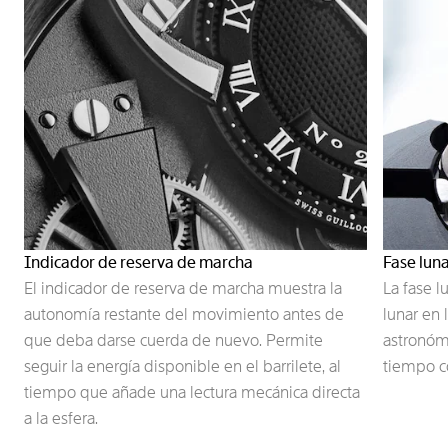
Indicador de reserva de marcha
Fase lun
El indicador de reserva de marcha muestra la
La fase l
autonomía restante del movimiento antes de
lunar en 
que deba darse cuerda de nuevo. Permite
astronómi
seguir la energía disponible en el barrilete, al
tiempo co
tiempo que añade una lectura mecánica directa
a la esfera.