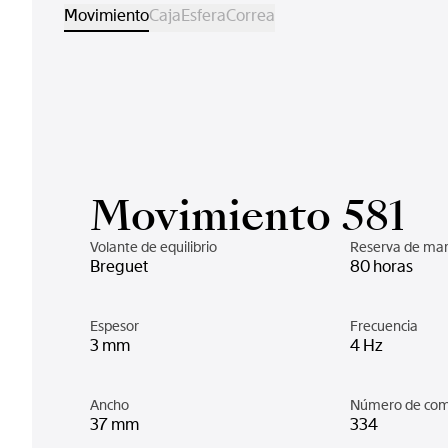
Movimiento
Caja
Esfera
Correa
Movimiento 581
Volante de equilibrio
Reserva de ma
Breguet
80 horas
Espesor
Frecuencia
3 mm
4 Hz
Ancho
Número de co
37 mm
334