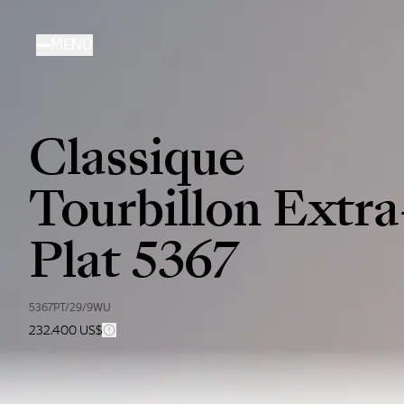
Pasar
al
MENÚ
contenido
principal
Classique
Tourbillon Extra
Plat 5367
5367PT/29/9WU
232.400 US$