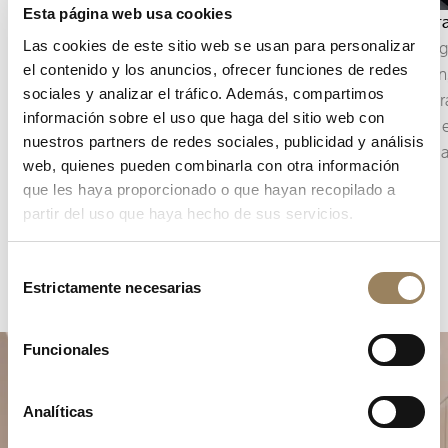
Esta página web usa cookies
Indicación de los segundos
Cronógr
Las cookies de este sitio web se usan para personalizar
La indicación de los segundos permite seguir
El cronó
el contenido y los anuncios, ofrecer funciones de redes
con precisión el transcurso del tiempo. Según la
precisió
sociales y analizar el tráfico. Además, compartimos
construcción del movimiento, puede adoptar la
de la hor
información sobre el uso que haga del sitio web con
forma de un segundero central o de un
inscribe
nuestros partners de redes sociales, publicidad y análisis
pequeño segundero descentrado, integrado en
legibilid
web, quienes pueden combinarla con otra información
la arquitectura de la esfera.
que les haya proporcionado o que hayan recopilado a
partir del uso que haya hecho de sus servicios.
Selección
Estrictamente necesarias
de
consentimiento
Funcionales
Analíticas