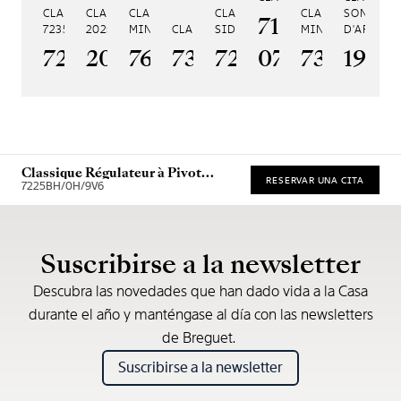
CLASSIQUE PHASE DE LUNE
CLASSIQUE SOUSCRIPTION
CLASSIQUE RÉPÉTITION
CLASSIQUE TOURBILLON
CLASSIQUE RÉPÉ
SONNERI
7185BH/159
7235
2025
MINUTES 7637
CLASSIQUE TOURBILLON 7357
SIDÉRAL 7255
MINUTES 7365
D'ART 19
CL
7235BH/0H/9V6
2025BH/28/9W6
7637BB/2Y/9ZU
7357BH/1H/386
7255PT/2N/9VU
07
7365BH/
1905
7
Classique Régulateur à Pivot
RESERVAR UNA CITA
Magnétique 7225
7225BH/0H/9V6
Precio de venta recomendado (IVA incl.)
Suscribirse a la newsletter
Descubra las novedades que han dado vida a la Casa
durante el año y manténgase al día con las newsletters
de Breguet.
Suscribirse a la newsletter