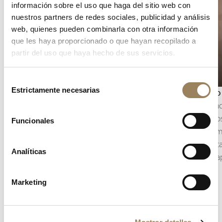
información sobre el uso que haga del sitio web con
nuestros partners de redes sociales, publicidad y análisis
web, quienes pueden combinarla con otra información
que les haya proporcionado o que hayan recopilado a
partir del uso que haya hecho de sus servicios.
Selección
Estrictamente necesarias
de
Indicación de los segundos
Biselado
consentimiento
La indicación de los segundos permite seguir
El bisela
con precisión el transcurso del tiempo. Según la
los cant
Funcionales
construcción del movimiento, puede adoptar la
Esta term
forma de un segundero central o de un
piezas, c
Analíticas
pequeño segundero descentrado, integrado en
trabajo a
la arquitectura de la esfera.
Marketing