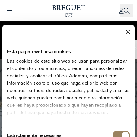
Pasar
al
contenido
principal
Vista de cronología
Vista de tarjetas
1775 - 1801
1801 - 1823
1823 - 1870
1870 - 1970
1970 - 19
Esta página web usa cookies
Las cookies de este sitio web se usan para personalizar
el contenido y los anuncios, ofrecer funciones de redes
sociales y analizar el tráfico. Además, compartimos
información sobre el uso que haga del sitio web con
nuestros partners de redes sociales, publicidad y análisis
web, quienes pueden combinarla con otra información
que les haya proporcionado o que hayan recopilado a
partir del uso que haya hecho de sus servicios.
Selección
Estrictamente necesarias
de