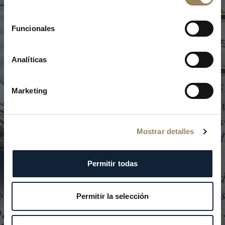
consentimiento
L
a
C
a
s
a
Funcionales
B
r
e
g
u
e
t
Analíticas
Marketing
U
n
v
i
a
j
e
a
t
r
a
v
é
s
d
e
l
t
i
e
m
p
o
Mostrar detalles
Permitir todas
Permitir la selección