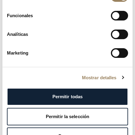
consentimiento
Funcionales
Analíticas
Marketing
Mostrar detalles
Cabe precisar, para evitar posibles confusiones, que en
Permitir todas
los libros de la Maison los modelos militares se
denominan TYPE 20 y los civiles TYPE XX.
El TYPE XX se presentó como un reloj de aviación
Permitir la selección
equipado con un cronógrafo flyback, su función
emblemática, que permite una vuelta a cero de la