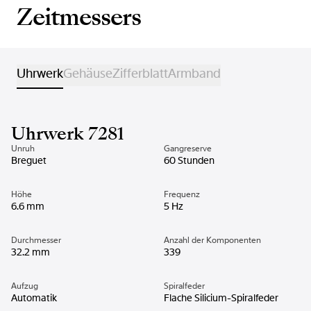
Zeitmessers
Uhrwerk
Gehäuse
Zifferblatt
Armband
Uhrwerk 7281
Unruh
Gangreserve
Breguet
60 Stunden
Höhe
Frequenz
6.6 mm
5 Hz
Durchmesser
Anzahl der Komponenten
32.2 mm
339
Aufzug
Spiralfeder
Automatik
Flache Silicium-Spiralfeder