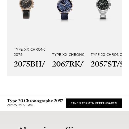
TYPE XX CHRONOGRAPHE
2075
TYPE XX CHRONOGRAPHE 2067
TYPE 20 CHRONOGR
2075BH/99/398
2067RK/Y9/9WU
2057ST/9
Type 20 Chronographe 2057
EINEN TERMIN VEREINBAREN
2057ST/92/3WU
* Unverbindliche Preisempfehlung