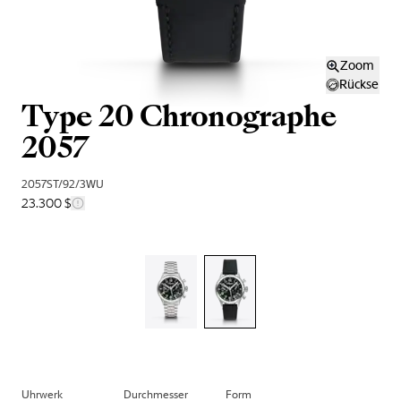
Zoom
Rückseite
Type 20 Chronographe
2057
2057ST/92/3WU
23.300 $
Uhrwerk
Durchmesser
Form