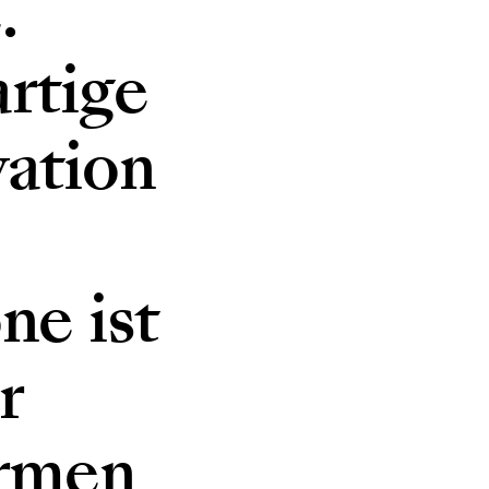
.
artige
vation
ne ist
r
ormen