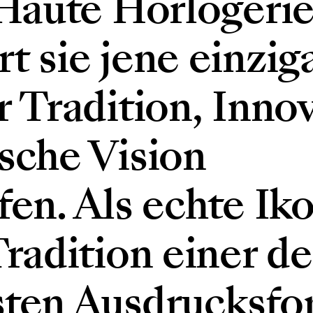
 Haute Horlogerie
t sie jene einzig
r Tradition, Inno
sche Vision
en. Als echte Iko
Tradition einer de
sten Ausdrucksf