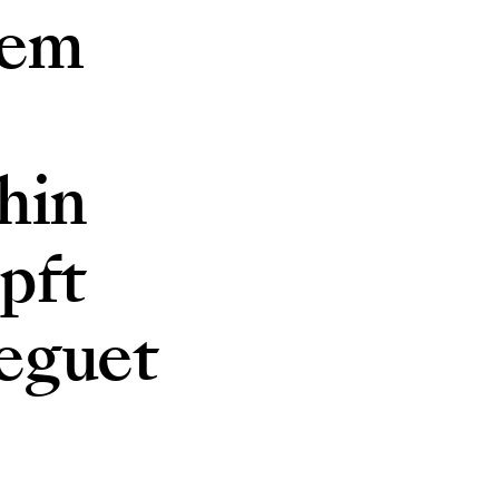
rem
hin
pft
reguet