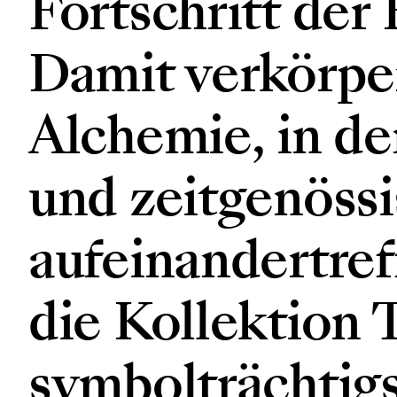
Fortschritt der
Damit verkörper
Alchemie, in de
und zeitgenössi
aufeinandertreff
die Kollektion 
symbolträchtig