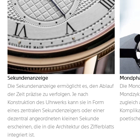
Sekundenanzeige
Mondph
Die Sekundenanzeige ermöglicht es, den Ablauf
Die Mond
der Zeit präzise zu verfolgen. Je nach
Mondzykl
Konstruktion des Uhrwerks kann sie in Form
zugleich
eines zentralen Sekundenzeigers oder einer
Komplika
dezentral angeordneten kleinen Sekunde
poetisch
erscheinen, die in die Architektur des Zifferblatts
integriert ist.