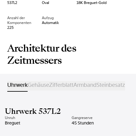
537L2
Oval
18K Breguet-Gold
Anzahl der
Aufzug
Komponenten
Automatik
225
Architektur des
Zeitmessers
Uhrwerk
Gehäuse
Zifferblatt
Armband
Steinbesatz
Uhrwerk 537L2
Unruh
Gangreserve
Breguet
45 Stunden