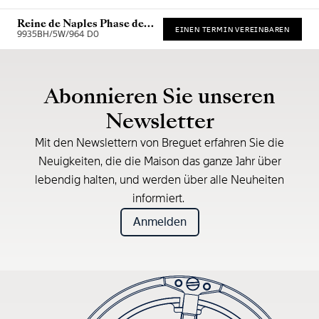
Reine de Naples Phase de
EINEN TERMIN VEREINBAREN
Lune 9935
9935BH/5W/964 D0
Unverbindliche Preisempfehlung (inkl. MwSt.)
Abonnieren Sie unseren
Newsletter
Mit den Newslettern von Breguet erfahren Sie die
Neuigkeiten, die die Maison das ganze Jahr über
lebendig halten, und werden über alle Neuheiten
informiert.
Anmelden