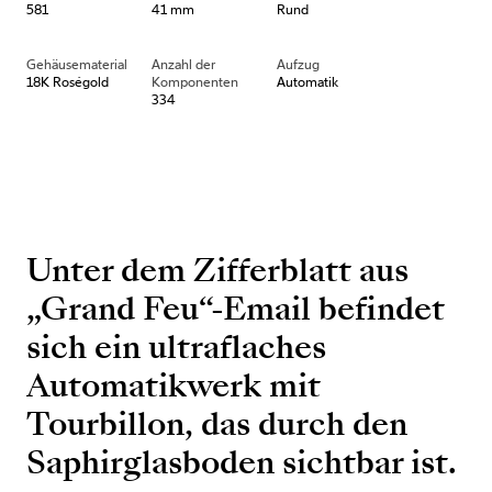
581
41 mm
Rund
Gehäusematerial
Anzahl der
Aufzug
18K Roségold
Komponenten
Automatik
334
Unter dem Zifferblatt aus
„Grand Feu“-Email befindet
sich ein ultraflaches
Automatikwerk mit
Tourbillon, das durch den
Saphirglasboden sichtbar ist.