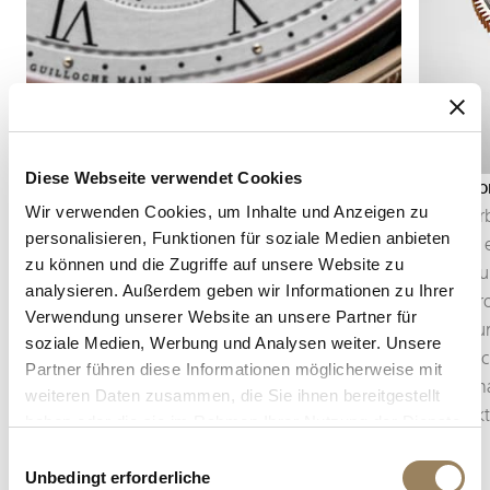
Diese Webseite verwendet Cookies
Sekundenanzeige
Tourbillo
Wir verwenden Cookies, um Inhalte und Anzeigen zu
Die Sekundenanzeige ermöglicht es, den Ablauf
Das Tour
personalisieren, Funktionen für soziale Medien anbieten
der Zeit präzise zu verfolgen. Je nach
Breguet 
zu können und die Zugriffe auf unsere Website zu
Konstruktion des Uhrwerks kann sie in Form
Auswirku
analysieren. Außerdem geben wir Informationen zu Ihrer
eines zentralen Sekundenzeigers oder einer
Regulier
Verwendung unserer Website an unsere Partner für
dezentral angeordneten kleinen Sekunde
Platzier
soziale Medien, Werbung und Analysen weiter. Unsere
erscheinen, die in die Architektur des Zifferblatts
beweglich
Partner führen diese Informationen möglicherweise mit
integriert ist.
emblemat
weiteren Daten zusammen, die Sie ihnen bereitgestellt
Manufakt
haben oder die sie im Rahmen Ihrer Nutzung der Dienste
gesammelt haben.
Einwilligungsauswahl
Unbedingt erforderliche