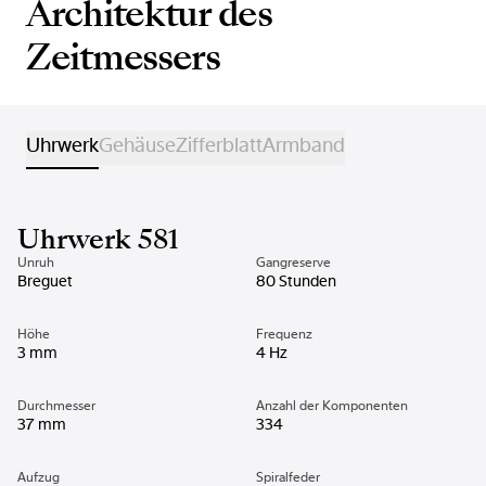
Architektur des
Zeitmessers
Uhrwerk
Gehäuse
Zifferblatt
Armband
Uhrwerk 581
Unruh
Gangreserve
Breguet
80 Stunden
Höhe
Frequenz
3 mm
4 Hz
Durchmesser
Anzahl der Komponenten
37 mm
334
Aufzug
Spiralfeder