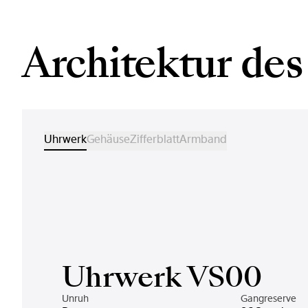
Architektur des
Uhrwerk
Gehäuse
Zifferblatt
Armband
Uhrwerk VS00
Unruh
Gangreserve