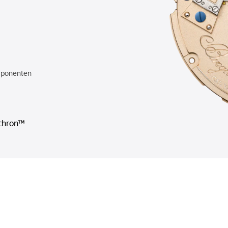
mponenten
chron™