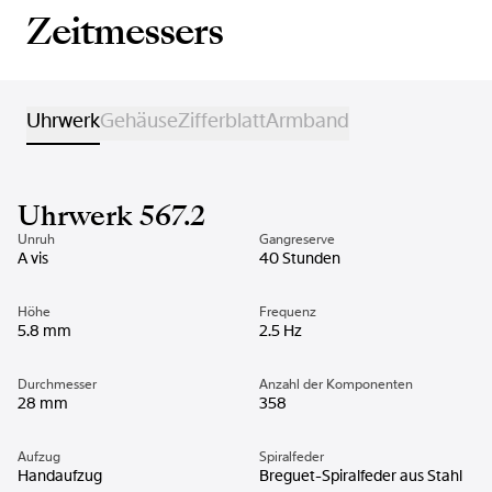
Zeitmessers
Uhrwerk
Gehäuse
Zifferblatt
Armband
Uhrwerk 567.2
Unruh
Gangreserve
A vis
40 Stunden
Höhe
Frequenz
5.8 mm
2.5 Hz
Durchmesser
Anzahl der Komponenten
28 mm
358
Aufzug
Spiralfeder
Handaufzug
Breguet-Spiralfeder aus Stahl