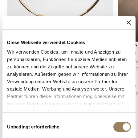
Diese Webseite verwendet Cookies
Minutenrepetition
Anglage
Wir verwenden Cookies, um Inhalte und Anzeigen zu
Die Minutenrepetition schlägt auf Abruf
Die Angli
personalisieren, Funktionen für soziale Medien anbieten
Stunden, Viertelstunden und Minuten akustisch
Kompone
zu können und die Zugriffe auf unsere Website zu
an. Als eine der anspruchsvollsten
anschlie
analysieren. Außerdem geben wir Informationen zu Ihrer
Komplikationen verwandelt sie die Zeit mithilfe
hebt die 
Verwendung unserer Website an unsere Partner für
eines hochpräzisen Schlagwerks in ein
Licht ein
soziale Medien, Werbung und Analysen weiter. Unsere
klangliches Erlebnis.
selbst kl
Partner führen diese Informationen möglicherweise mit
weiteren Daten zusammen, die Sie ihnen bereitgestellt
haben oder die sie im Rahmen Ihrer Nutzung der Dienste
gesammelt haben.
Einwilligungsauswahl
Unbedingt erforderliche