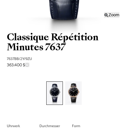
Zoom
Classique Répétition
Minutes 7637
7637BB/2Y/9ZU
363.400 $
Uhrwerk
Durchmesser
Form