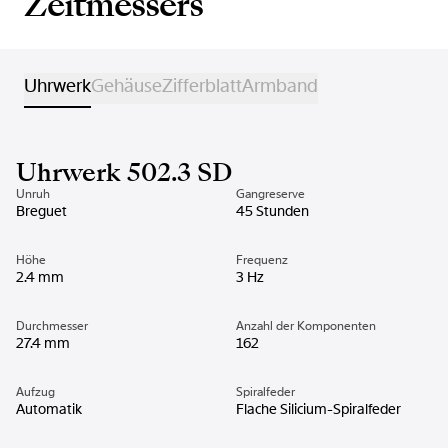
Zeitmessers
Uhrwerk
Gehäuse
Zifferblatt
Armband
Uhrwerk 502.3 SD
Unruh
Gangreserve
Breguet
45 Stunden
Höhe
Frequenz
2.4 mm
3 Hz
Durchmesser
Anzahl der Komponenten
27.4 mm
162
Aufzug
Spiralfeder
Automatik
Flache Silicium-Spiralfeder