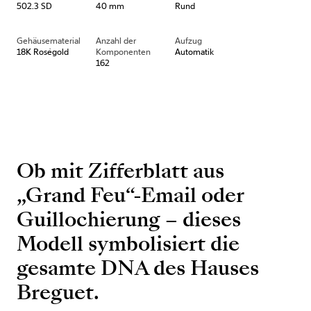
502.3 SD
40 mm
Rund
Gehäusematerial
Anzahl der
Aufzug
18K Roségold
Komponenten
Automatik
162
Ob mit Zifferblatt aus
„Grand Feu“-Email oder
Guillochierung – dieses
Modell symbolisiert die
gesamte DNA des Hauses
Breguet.