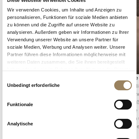
Diese Webseite verwendet Cookies
Wir verwenden Cookies, um Inhalte und Anzeigen zu
personalisieren, Funktionen für soziale Medien anbieten
zu können und die Zugriffe auf unsere Website zu
analysieren. Außerdem geben wir Informationen zu Ihrer
Verwendung unserer Website an unsere Partner für
soziale Medien, Werbung und Analysen weiter. Unsere
Partner führen diese Informationen möglicherweise mit
weiteren Daten zusammen, die Sie ihnen bereitgestellt
haben oder die sie im Rahmen Ihrer Nutzung der Dienste
gesammelt haben.
Sekundenanzeige
Anglage
Einwilligungsauswahl
Unbedingt erforderliche
Die Sekundenanzeige ermöglicht es, den Ablauf
Die Angli
der Zeit präzise zu verfolgen. Je nach
Kompone
Konstruktion des Uhrwerks kann sie in Form
anschlie
Funktionale
eines zentralen Sekundenzeigers oder einer
hebt die 
dezentral angeordneten kleinen Sekunde
Licht ein
Analytische
erscheinen, die in die Architektur des Zifferblatts
selbst kl
integriert ist.