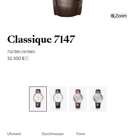
Zoom
Classique 7147
7147BR/29/9WU
32.300 $
Uhrwerk
Durchmesser
Form