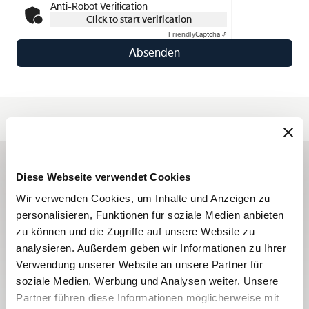
Anti-Robot Verification
Click to start verification
Friendly
Captcha ⇗
Diese Webseite verwendet Cookies
Abonnieren Sie unseren
Wir verwenden Cookies, um Inhalte und Anzeigen zu
Newsletter
personalisieren, Funktionen für soziale Medien anbieten
Mit den Newslettern von Breguet erfahren Sie die
zu können und die Zugriffe auf unsere Website zu
analysieren. Außerdem geben wir Informationen zu Ihrer
Neuigkeiten, die die Maison das ganze Jahr über
Verwendung unserer Website an unsere Partner für
lebendig halten, und werden über alle Neuheiten
soziale Medien, Werbung und Analysen weiter. Unsere
informiert.
Partner führen diese Informationen möglicherweise mit
Anmelden