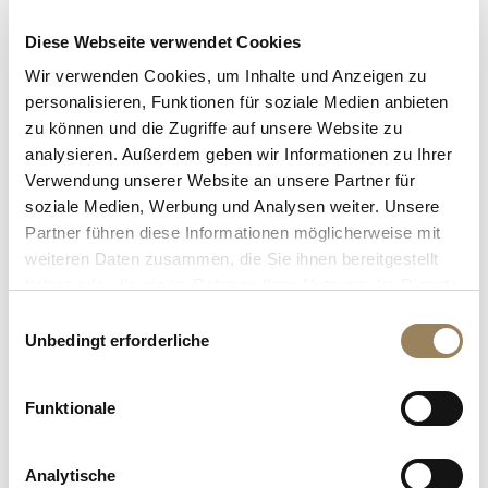
Zeitmessern durch
Diese Webseite verwendet Cookies
Wir verwenden Cookies, um Inhalte und Anzeigen zu
Napoleon vor seinem
personalisieren, Funktionen für soziale Medien anbieten
zu können und die Zugriffe auf unsere Website zu
Ägyptenfeldzug
analysieren. Außerdem geben wir Informationen zu Ihrer
Verwendung unserer Website an unsere Partner für
soziale Medien, Werbung und Analysen weiter. Unsere
Als
einer
der
berühmtesten
Kunden
erwarb
Partner führen diese Informationen möglicherweise mit
Napoleon
Bonaparte
in
diesem
Jahr
eine
weiteren Daten zusammen, die Sie ihnen bereitgestellt
Repetieruhr,
eine
Reisependeluhr
und
eine
haben oder die sie im Rahmen Ihrer Nutzung der Dienste
gesammelt haben.
perpetuelle
Uhr.
Einwilligungsauswahl
Unbedingt erforderliche
Funktionale
Analytische