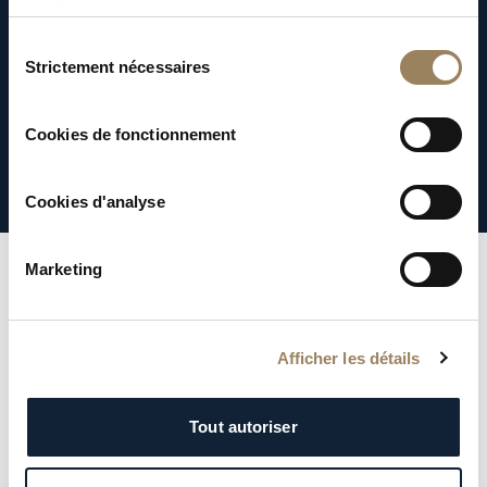
services.
L'excellence de la Haute
Sélection
Strictement nécessaires
du
Horlogerie
consentement
Cookies de fonctionnement
Découvrez nos complications
Cookies d'analyse
Marketing
Afficher les détails
Tout autoriser