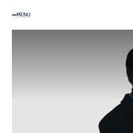
Aller
au
MENU
contenu
principal